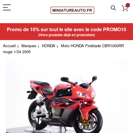
Promo de 10% sur tout le site avec le code
PROMO10
(Hors produits déjà en promotion)
Accueil
Marques
HONDA
Moto HONDA Fireblade CBR1000RR
rouge 1/24 2005
Skip
to
the
end
of
the
images
gallery