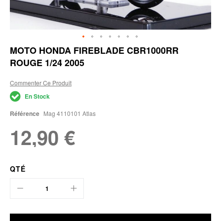
Skip
MOTO HONDA FIREBLADE CBR1000RR
to
ROUGE 1/24 2005
the
beginning
of
Commenter Ce Produit
the
En Stock
images
gallery
Référence
Mag 4110101 Atlas
12,90 €
QTÉ