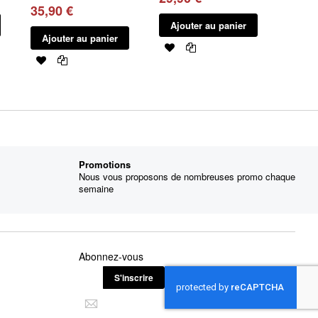
35,90 €
Ajouter au panier
Ajouter au panier
Promotions
Nous vous proposons de nombreuses promo chaque
semaine
Abonnez-vous
S'inscrire
Inscription
à