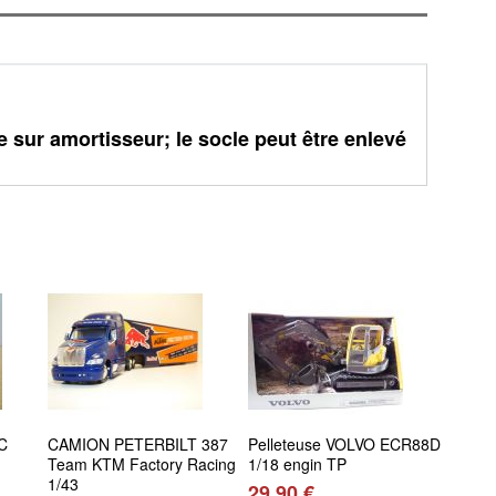
e sur amortisseur; le socle peut être enlevé
C
CAMION PETERBILT 387
Pelleteuse VOLVO ECR88D
Team KTM Factory Racing
1/18 engin TP
1/43
29,90 €