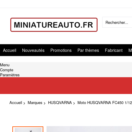
Accueil
Nouveautés
Promotions
Par thèmes
Fabricant
M
Menu
Compte
Paramètres
Accueil
Marques
HUSQVARNA
Moto HUSQVARNA FC450 1/12
Skip
to