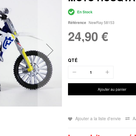
En Stock
Référence
NewRay 58153
24,90 €
QTÉ
Ajouter au panier
Ajouter a la liste d'envie
A