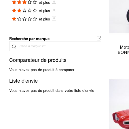
et plus
0
SOLIDO
articles
2
et plus
0
SUN STAR
item
1
et plus
0
UT MODELS
item
1
WELLY
item
1
Recherche par marque
Mot
BONN
Comparateur de produits
Vous n’avez pas de produit à comparer
Liste d'envie
Vous n’avez pas de produit dans votre liste d’envie