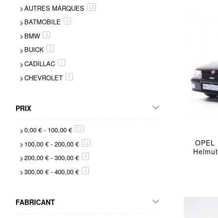
AUTRES MARQUES
articles
12
BATMOBILE
item
1
BMW
articles
3
BUICK
item
1
CADILLAC
item
1
CHEVROLET
articles
5
CITROEN
articles
3
DE LOREAN
articles
4
PRIX
DODGE
articles
3
0,00 €
-
100,00 €
articles
51
FERRARI
articles
2
OPEL 
100,00 €
-
200,00 €
articles
11
FIGURINES - ACCESSOIRES
articles
5
Helmut
200,00 €
-
300,00 €
articles
4
FORD
articles
12
300,00 €
-
400,00 €
item
1
MASERATI
item
1
OPEL
articles
2
FABRICANT
PONTIAC
articles
5
PORSCHE
item
1