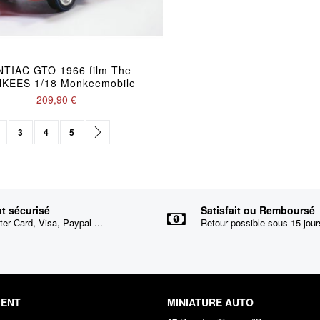
TIAC GTO 1966 film The
KEES 1/18 Monkeemobile
209,90 €
ez actuellement la page
age
Page
Page
Page
Page
suivant
3
4
5
t sécurisé
Satisfait ou Remboursé
er Card, Visa, Paypal ...
Retour possible sous 15 jour
IENT
MINIATURE AUTO