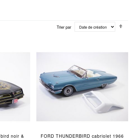
Par
Trier par
ordre
décrois
ird noir &
FORD THUNDERBIRD cabriolet 1966