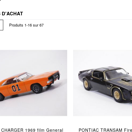
r
 D'ACHAT
cher
Liste
Produits
1
-
16
sur
67
CHARGER 1969 film General
PONTIAC TRANSAM Fireb