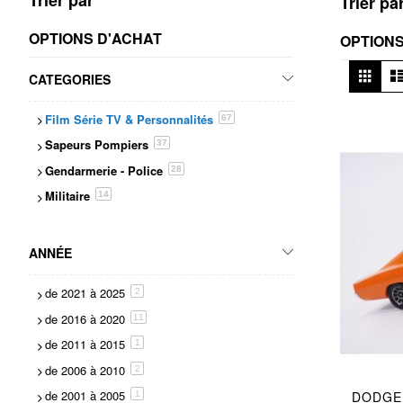
Trier pa
OPTIONS D'ACHAT
OPTIONS
Affi
Grille
CATEGORIES
en
Film Série TV & Personnalités
articles
67
Sapeurs Pompiers
articles
37
Gendarmerie - Police
articles
28
Militaire
articles
14
ANNÉE
de 2021 à 2025
articles
2
de 2016 à 2020
articles
11
de 2011 à 2015
item
1
de 2006 à 2010
articles
2
de 2001 à 2005
DODGE 
item
1