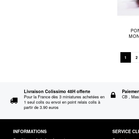
PON
MON
Page
Vous lis
P
1
2
Livraison Colissimo 48H offerte
Paiemen
Pour la France dès 3 miniatures achetées en
CB , Mast
1 seul colis ou envoi en point relais colis à
partir de 3.90 euros
INFORMATIONS
SERVICE CL