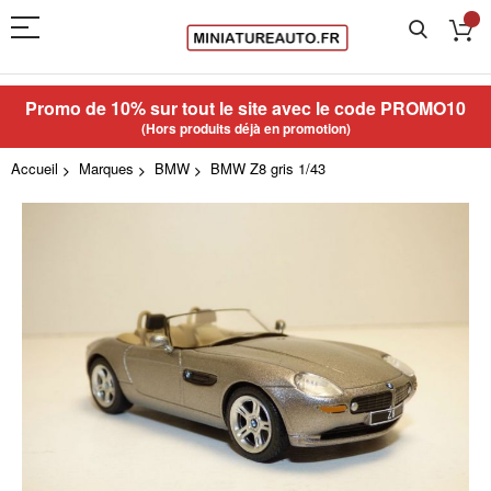
Promo de 10% sur tout le site avec le code
PROMO10
(Hors produits déjà en promotion)
Accueil
Marques
BMW
BMW Z8 gris 1/43
Skip
to
the
end
of
the
images
gallery