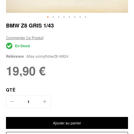
Skip
BMW Z8 GRIS 1/43
to
the
Commenter Ce Produit
beginning
of
En Stock
the
images
Référence
Atlas voimythblwZ8 HM24
gallery
19,90 €
QTÉ
Ajouter au panier