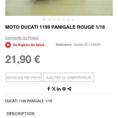
Skip
MOTO DUCATI 1199 PANIGALE ROUGE 1/18
to
the
Commenter Ce Produit
beginning
of
Référence
Maisto 20-11092R
En Rupture De Stock
the
images
21,90 €
gallery
Ajouter a la liste d'envie
AJOUTER AU COMPARATEUR
DUCATI 1199 PANIGALE 1/18
DESCRIPTION