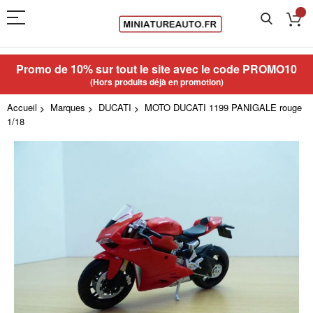
Promo de 10% sur tout le site avec le code
PROMO10
(Hors produits déjà en promotion)
Accueil
Marques
DUCATI
MOTO DUCATI 1199 PANIGALE rouge
1/18
Skip
to
the
end
of
the
images
gallery