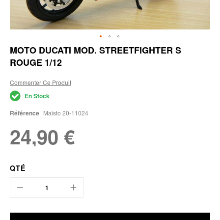
Skip
MOTO DUCATI MOD. STREETFIGHTER S
to
ROUGE 1/12
the
beginning
of
Commenter Ce Produit
the
En Stock
images
gallery
Référence
Maisto 20-11024
24,90 €
QTÉ