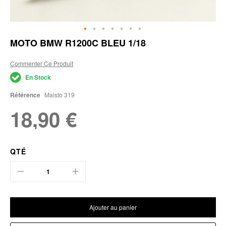
Skip
MOTO BMW R1200C BLEU 1/18
to
the
Commenter Ce Produit
beginning
of
En Stock
the
images
Référence
Maisto 319
gallery
18,90 €
QTÉ
Ajouter au panier