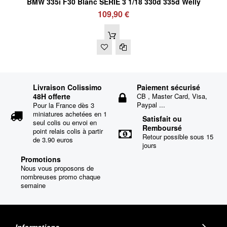
BMW 335i F30 Blanc SERIE 3 1/18 330d 335d Welly
109,90 €
Livraison Colissimo
Paiement sécurisé
48H offerte
CB , Master Card, Visa,
Paypal ...
Pour la France dès 3
miniatures achetées en 1
Satisfait ou
seul colis ou envoi en
Remboursé
point relais colis à partir
Retour possible sous 15
de 3.90 euros
jours
Promotions
Nous vous proposons de
nombreuses promo chaque
semaine