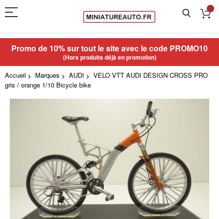
Promo de 10% sur tout le site avec le code
PROMO10
(Hors produits déjà en promotion)
Accueil
Marques
AUDI
VELO VTT AUDI DESIGN CROSS PRO
gris / orange 1/10 Bicycle bike
Skip
to
the
end
of
the
images
gallery