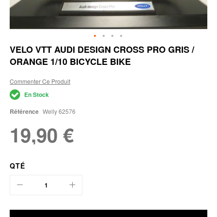
Skip
VELO VTT AUDI DESIGN CROSS PRO GRIS /
to
ORANGE 1/10 BICYCLE BIKE
the
beginning
of
Commenter Ce Produit
the
En Stock
images
gallery
Référence
Welly 62576
19,90 €
QTÉ