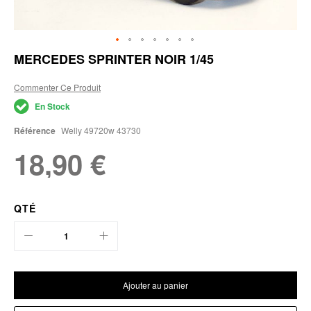
Skip
MERCEDES SPRINTER NOIR 1/45
to
the
Commenter Ce Produit
beginning
of
En Stock
the
images
Référence
Welly 49720w 43730
gallery
18,90 €
QTÉ
Ajouter au panier