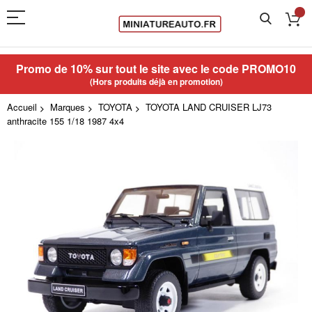
Promo de 10% sur tout le site avec le code
PROMO10
(Hors produits déjà en promotion)
Accueil
Marques
TOYOTA
TOYOTA LAND CRUISER LJ73
anthracite 155 1/18 1987 4x4
Skip
to
the
end
of
the
images
gallery