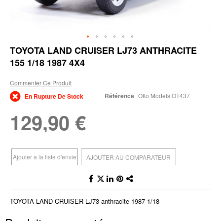
Skip
TOYOTA LAND CRUISER LJ73 ANTHRACITE
to
155 1/18 1987 4X4
the
beginning
of
Commenter Ce Produit
the
Référence
Otto Models OT437
En Rupture De Stock
images
gallery
129,90 €
Ajouter a la liste d'envie
AJOUTER AU COMPARATEUR
TOYOTA LAND CRUISER LJ73 anthracite 1987 1/18