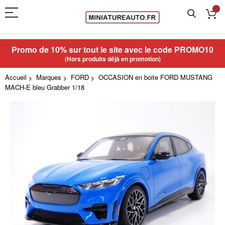
Promo de 10% sur tout le site avec le code
PROMO10
(Hors produits déjà en promotion)
Accueil
Marques
FORD
OCCASION en boite FORD MUSTANG
MACH-E bleu Grabber 1/18
Skip
to
the
end
of
the
images
gallery