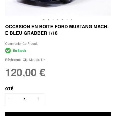
Skip
OCCASION EN BOITE FORD MUSTANG MACH-
to
E BLEU GRABBER 1/18
the
beginning
of
Commenter Ce Produit
the
En Stock
images
gallery
Référence
Otto Models 414
120,00 €
QTÉ