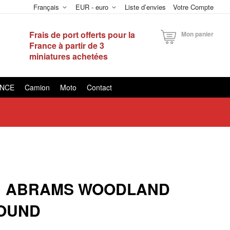
Français
EUR - euro
Liste d’envies
Votre Compte
Frais de port offerts pour la
Mon panier
France à partir de 3
miniatures achetées
ANCE
Camion
Moto
Contact
1 ABRAMS WOODLAND
SOUND