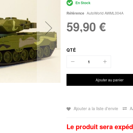
En Stock
Référence
AutoWorld AWML004A
59,90 €
QTÉ
Ajouter au panier
Ajouter a la liste d'envie
A
Le produit sera expéd