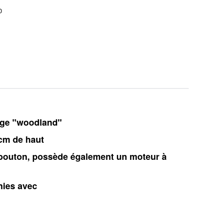
0
lage "woodland"
9cm de haut
 un bouton, possède également un moteur à
nies avec