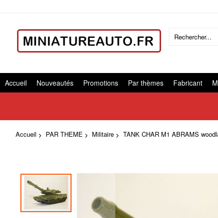
Accueil
Nouveautés
Promotions
Par thèmes
Fabricant
M
Accueil
PAR THEME
Militaire
TANK CHAR M1 ABRAMS woodland
Skip
to
the
end
of
the