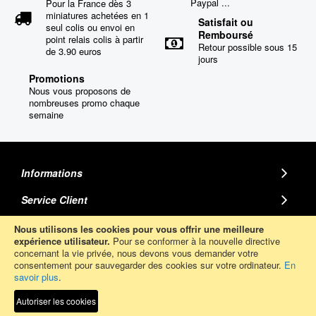
Paypal ...
Pour la France dès 3
miniatures achetées en 1
Satisfait ou
seul colis ou envoi en
Remboursé
point relais colis à partir
Retour possible sous 15
de 3.90 euros
jours
Promotions
Nous vous proposons de
nombreuses promo chaque
semaine
Informations
Service Client
MINIATURE AUTO
Nous utilisons les cookies pour vous offrir une meilleure
expérience utilisateur.
Pour se conformer à la nouvelle directive
concernant la vie privée, nous devons vous demander votre
Abonnez-Vous
consentement pour sauvegarder des cookies sur votre ordinateur.
En
savoir plus
.
Autoriser les cookies