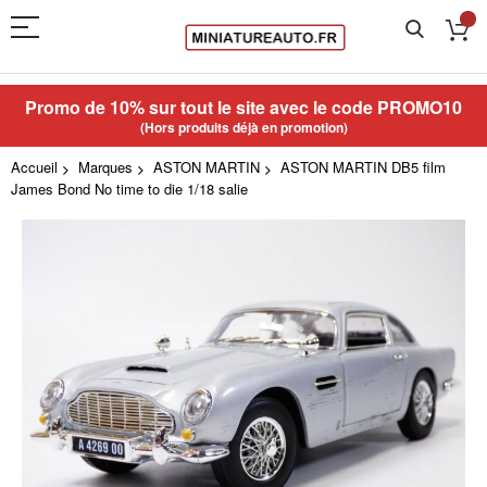
Promo de 10% sur tout le site avec le code
PROMO10
(Hors produits déjà en promotion)
Accueil
Marques
ASTON MARTIN
ASTON MARTIN DB5 film
James Bond No time to die 1/18 salie
Skip
to
the
end
of
the
images
gallery