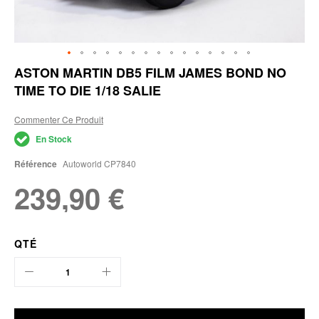
Skip
ASTON MARTIN DB5 FILM JAMES BOND NO
to
TIME TO DIE 1/18 SALIE
the
beginning
of
Commenter Ce Produit
the
En Stock
images
gallery
Référence
Autoworld CP7840
239,90 €
QTÉ