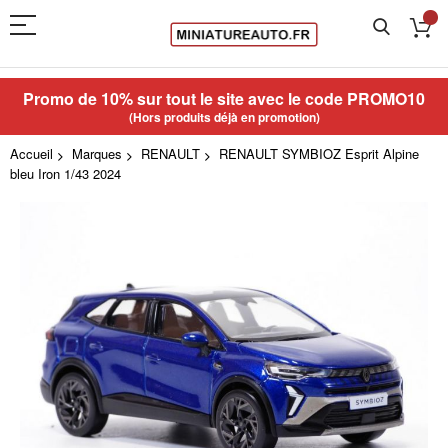
Promo de 10% sur tout le site avec le code
PROMO10
(Hors produits déjà en promotion)
Accueil
Marques
RENAULT
RENAULT SYMBIOZ Esprit Alpine
bleu Iron 1/43 2024
Skip
to
the
end
of
the
images
gallery