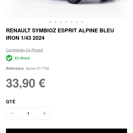
Skip
RENAULT SYMBIOZ ESPRIT ALPINE BLEU
to
IRON 1/43 2024
the
beginning
of
Commenter Ce Produit
the
En Stock
images
gallery
Référence
Norev 517756
33,90 €
QTÉ