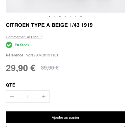
Skip
CITROEN TYPE A BEIGE 1/43 1919
to
the
Commenter Ce Produit
beginning
of
En Stock
the
images
Référence
Norev AMC0191101
gallery
29,90 €
39,90 €
QTÉ
Ajouter au panier