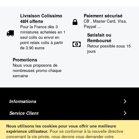
Livraison Colissimo
Paiement sécurisé
48H offerte
CB , Master Card, Visa,
Paypal ...
Pour la France dès 3
miniatures achetées en 1
Satisfait ou
seul colis ou envoi en
Remboursé
point relais colis à partir
Retour possible sous 15
de 3.90 euros
jours
Promotions
Nous vous proposons de
nombreuses promo chaque
semaine
Informations
Service Client
MINIATURE AUTO
Nous utilisons les cookies pour vous offrir une meilleure
expérience utilisateur.
Pour se conformer à la nouvelle directive
concernant la vie privée, nous devons vous demander votre
Abonnez-Vous