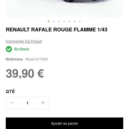
Skip
RENAULT RAFALE ROUGE FLAMME 1/43
to
the
Commenter Ce Produit
beginning
of
En Stock
the
images
Référence
Norev 517940
gallery
39,90 €
QTÉ
Ajouter au panier