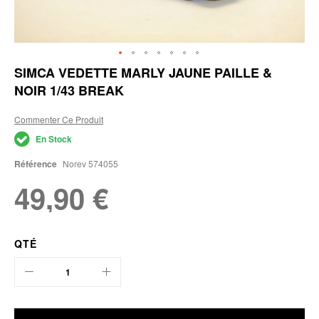
Skip
SIMCA VEDETTE MARLY JAUNE PAILLE &
to
NOIR 1/43 BREAK
the
beginning
of
Commenter Ce Produit
the
En Stock
images
gallery
Référence
Norev 574055
49,90 €
QTÉ