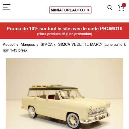
Promo de 10% sur tout le site avec le code
PROMO10
(Hors produits déjà en promotion)
Accueil
Marques
SIMCA
SIMCA VEDETTE MARLY jaune paille &
noir 1/43 break
Skip
to
the
end
of
the
images
gallery