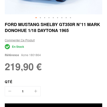
Skip
FORD MUSTANG SHELBY GT350R N°11 MARK
to
DONOHUE 1/18 DAYTONA 1965
the
beginning
of
Commenter Ce Produit
the
En Stock
images
gallery
Référence
Acme 1801864
219,90 €
QTÉ