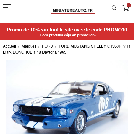
Promo de 10% sur tout le site avec le code
PROMO10
(Hors produits déjà en promotion)
Accueil
Marques
FORD
FORD MUSTANG SHELBY GT350R n°11
Mark DONOHUE 1/18 Daytona 1965
Skip
to
the
end
of
the
images
gallery