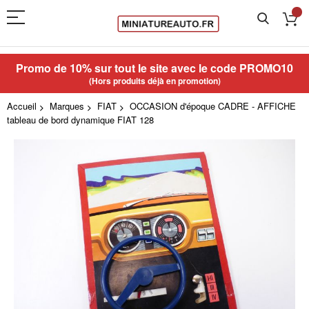
Promo de 10% sur tout le site avec le code
PROMO10
(Hors produits déjà en promotion)
Accueil
Marques
FIAT
OCCASION d'époque CADRE - AFFICHE
tableau de bord dynamique FIAT 128
Skip
to
the
end
of
the
images
gallery