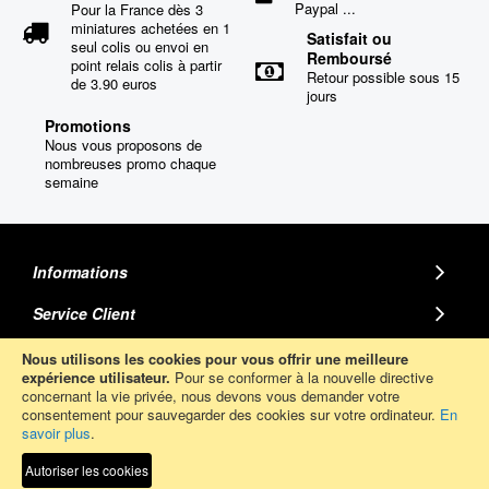
Paypal ...
Pour la France dès 3
miniatures achetées en 1
Satisfait ou
seul colis ou envoi en
Remboursé
point relais colis à partir
Retour possible sous 15
de 3.90 euros
jours
Promotions
Nous vous proposons de
nombreuses promo chaque
semaine
Informations
Service Client
MINIATURE AUTO
Nous utilisons les cookies pour vous offrir une meilleure
expérience utilisateur.
Pour se conformer à la nouvelle directive
concernant la vie privée, nous devons vous demander votre
Abonnez-Vous
consentement pour sauvegarder des cookies sur votre ordinateur.
En
savoir plus
.
Autoriser les cookies