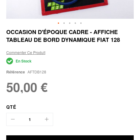
Skip
OCCASION D'ÉPOQUE CADRE - AFFICHE
to
TABLEAU DE BORD DYNAMIQUE FIAT 128
the
beginning
of
Commenter Ce Produit
the
En Stock
images
gallery
Référence
AFTDB128
50,00 €
QTÉ