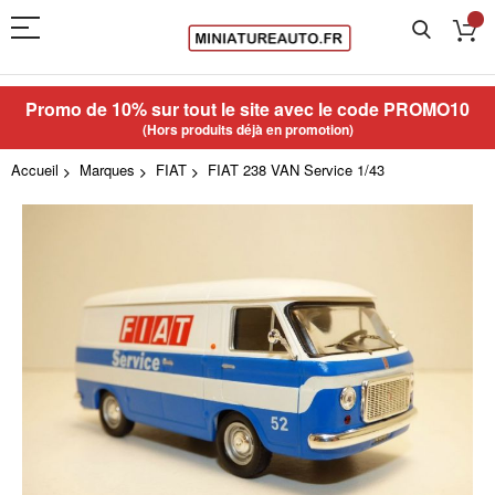
Promo de 10% sur tout le site avec le code
PROMO10
(Hors produits déjà en promotion)
Accueil
Marques
FIAT
FIAT 238 VAN Service 1/43
Skip
to
the
end
of
the
images
gallery