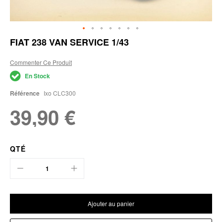
Skip
FIAT 238 VAN SERVICE 1/43
to
the
Commenter Ce Produit
beginning
of
En Stock
the
images
Référence
Ixo CLC300
gallery
39,90 €
QTÉ
Ajouter au panier