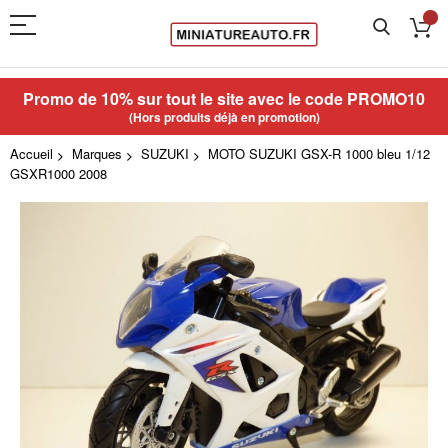
Promo de 10% sur tout le site avec le code
PROMO10
(Hors produits déjà en promotion)
Accueil
Marques
SUZUKI
MOTO SUZUKI GSX-R 1000 bleu 1/12
GSXR1000 2008
Skip
to
the
end
of
the
images
gallery