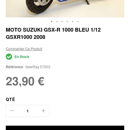
Skip
MOTO SUZUKI GSX-R 1000 BLEU 1/12
to
GSXR1000 2008
the
beginning
of
Commenter Ce Produit
the
En Stock
images
gallery
Référence
NewRay 57003
23,90 €
QTÉ