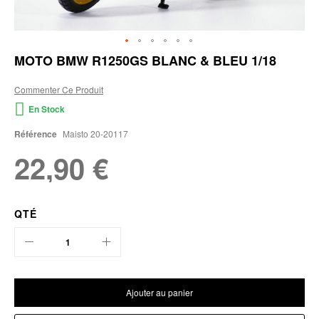
Skip
MOTO BMW R1250GS BLANC & BLEU 1/18
to
the
Commenter Ce Produit
beginning
of
En Stock
the
images
Référence
Maisto 20-20117
gallery
22,90 €
QTÉ
Ajouter au panier