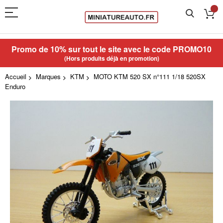
Promo de 10% sur tout le site avec le code
PROMO10
(Hors produits déjà en promotion)
Accueil
Marques
KTM
MOTO KTM 520 SX n°111 1/18 520SX
Enduro
Skip
to
the
end
of
the
images
gallery