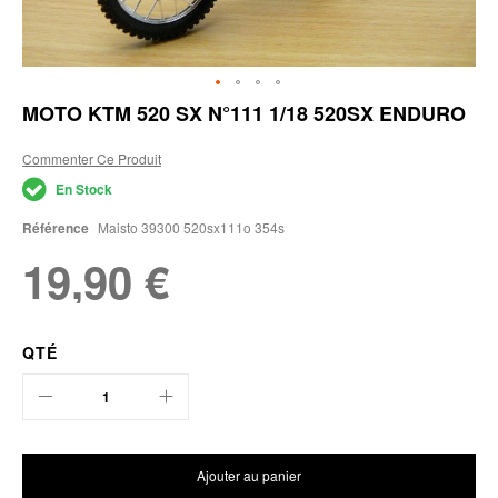
Skip
MOTO KTM 520 SX N°111 1/18 520SX ENDURO
to
the
Commenter Ce Produit
beginning
of
En Stock
the
images
Référence
Maisto 39300 520sx111o 354s
gallery
19,90 €
QTÉ
Ajouter au panier