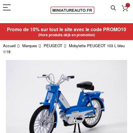
Promo de 10% sur tout le site avec le code
PROMO10
(Hors produits déjà en promotion)
Accueil
Marques
PEUGEOT
Mobylette PEUGEOT 103 L bleu
1/18
Skip
to
the
end
of
the
images
gallery