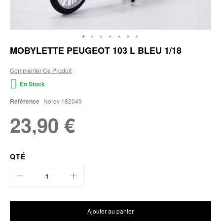
Skip
MOBYLETTE PEUGEOT 103 L BLEU 1/18
to
the
Commenter Ce Produit
beginning
of
En Stock
the
images
Référence
Norev 182049
gallery
23,90 €
QTÉ
Ajouter au panier