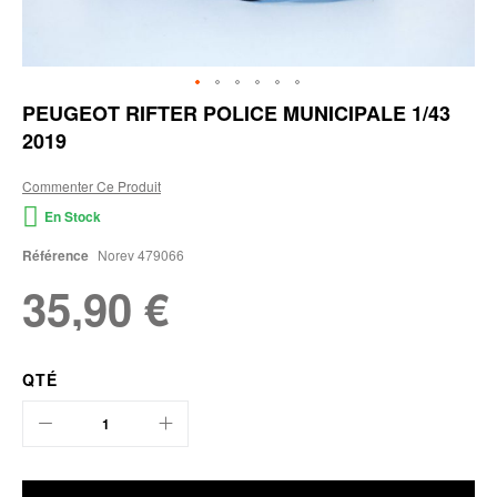
Skip
PEUGEOT RIFTER POLICE MUNICIPALE 1/43
to
2019
the
beginning
of
Commenter Ce Produit
the
En Stock
images
gallery
Référence
Norev 479066
35,90 €
QTÉ