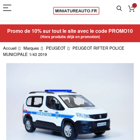
Promo de 10% sur tout le site avec le code
PROMO10
(Hors produits déjà en promotion)
Accueil
Marques
PEUGEOT
PEUGEOT RIFTER POLICE
MUNICIPALE 1/43 2019
Skip
to
the
end
of
the
images
gallery