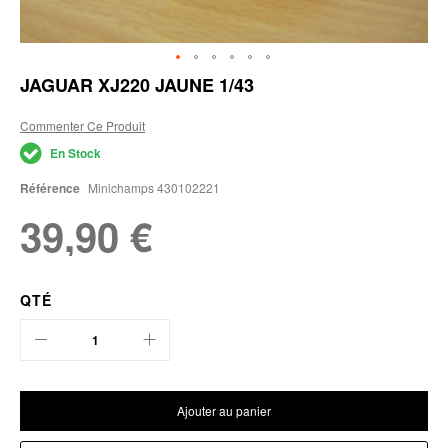
Skip
JAGUAR XJ220 JAUNE 1/43
to
the
Commenter Ce Produit
beginning
of
En Stock
the
images
Référence
Minichamps 430102221
gallery
39,90 €
QTÉ
Ajouter au panier