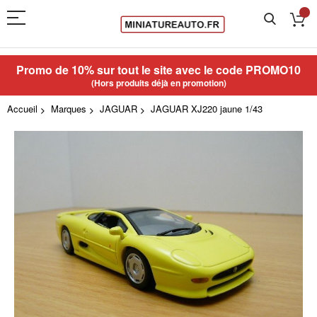
Promo de 10% sur tout le site avec le code
PROMO10
(Hors produits déjà en promotion)
Accueil
Marques
JAGUAR
JAGUAR XJ220 jaune 1/43
Skip
to
the
end
of
the
images
gallery