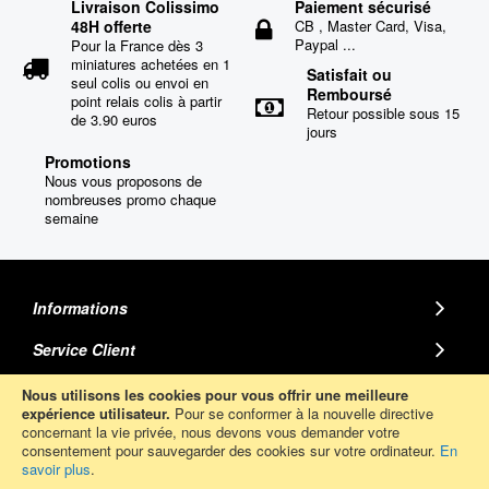
Livraison Colissimo
Paiement sécurisé
48H offerte
CB , Master Card, Visa,
Paypal ...
Pour la France dès 3
miniatures achetées en 1
Satisfait ou
seul colis ou envoi en
Remboursé
point relais colis à partir
Retour possible sous 15
de 3.90 euros
jours
Promotions
Nous vous proposons de
nombreuses promo chaque
semaine
Informations
Service Client
MINIATURE AUTO
Nous utilisons les cookies pour vous offrir une meilleure
expérience utilisateur.
Pour se conformer à la nouvelle directive
concernant la vie privée, nous devons vous demander votre
Abonnez-Vous
consentement pour sauvegarder des cookies sur votre ordinateur.
En
savoir plus
.