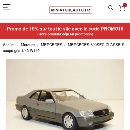
Promo de 10% sur tout le site avec le code
PROMO10
(Hors produits déjà en promotion)
Accueil
Marques
MERCEDES
MERCEDES 600SEC CLASSE S
coupé gris 1/43 W140
Skip
to
the
end
of
the
images
gallery