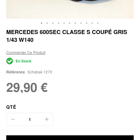
Skip
MERCEDES 600SEC CLASSE S COUPÉ GRIS
to
1/43 W140
the
beginning
of
Commenter Ce Produit
the
En Stock
images
gallery
Référence
Schabak 1270
29,90 €
QTÉ