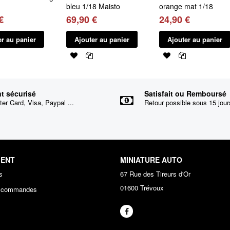
bleu 1/18 Maisto
orange mat 1/18
€
69,90 €
24,90 €
er au panier
Ajouter au panier
Ajouter au panier
t sécurisé
Satisfait ou Remboursé
er Card, Visa, Paypal ...
Retour possible sous 15 jour
IENT
MINIATURE AUTO
s
67 Rue des Tireurs d'Or
01600 Trévoux
s commandes