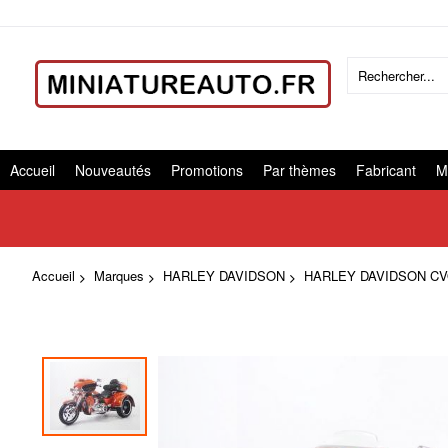
Accueil
Nouveautés
Promotions
Par thèmes
Fabricant
M
Accueil
Marques
HARLEY DAVIDSON
HARLEY DAVIDSON CVO 
Skip
to
the
end
of
the