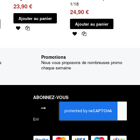
1/18
23,90 €
24,90 €
Ajouter au panier
Ajouter au panier
Promotions
s
Nous vous proposons de nombreuses promo
chaque semaine
ABONNEZ-VOUS
Inscription
à
notre
lettre
d’information