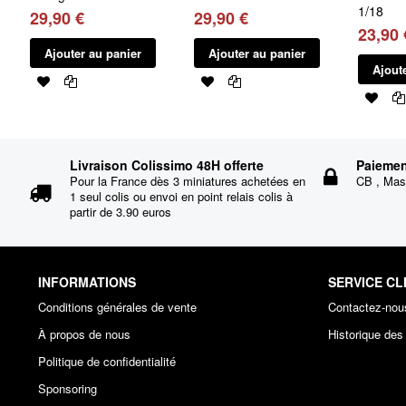
1/18
29,90 €
29,90 €
23,90 
Ajouter au panier
Ajouter au panier
Ajout
Livraison Colissimo 48H offerte
Paiemen
Pour la France dès 3 miniatures achetées en
CB , Mast
1 seul colis ou envoi en point relais colis à
partir de 3.90 euros
INFORMATIONS
SERVICE CL
Conditions générales de vente
Contactez-nou
À propos de nous
Historique de
Politique de confidentialité
Sponsoring