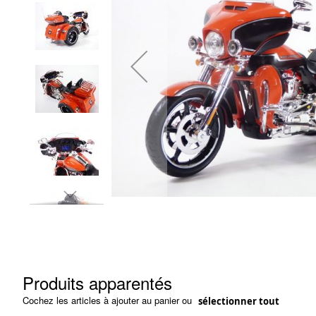
images
gallery
Skip
to
the
beginning
of
the
Produits apparentés
images
gallery
Cochez les articles à ajouter au panier ou
sélectionner tout