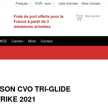
Français
EUR - euro
Liste d’envies
Votre Compte
Frais de port offerts pour la
Mon panier
France à partir de 3
miniatures achetées
ANCE
Camion
Moto
Contact
SON CVO TRI-GLIDE
RIKE 2021