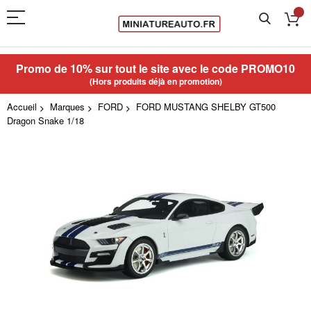
Promo de 10% sur tout le site avec le code
PROMO10
(Hors produits déjà en promotion)
Accueil
Marques
FORD
FORD MUSTANG SHELBY GT500
Dragon Snake 1/18
Skip
to
the
end
of
the
images
gallery