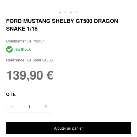
Skip
FORD MUSTANG SHELBY GT500 DRAGON
to
SNAKE 1/18
the
beginning
of
Commenter Ce Produit
the
En Stock
images
gallery
Référence
GT Spirit GT306
139,90 €
QTÉ
Ajouter au panier