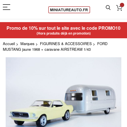
Promo de 10% sur tout le site avec le code
PROMO10
(Hors produits déjà en promotion)
Accueil
Marques
FIGURINES & ACCESSOIRES
FORD
MUSTANG jaune 1968 + caravane AIRSTREAM 1/43
Skip
to
the
end
of
the
images
gallery