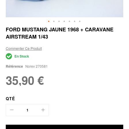
Skip
FORD MUSTANG JAUNE 1968 + CARAVANE
to
AIRSTREAM 1/43
the
beginning
of
Commenter Ce Produit
the
En Stock
images
gallery
Référence
Norev 270581
35,90 €
QTÉ