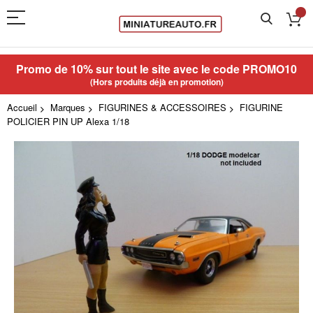
Promo de 10% sur tout le site avec le code
PROMO10
(Hors produits déjà en promotion)
Accueil
Marques
FIGURINES & ACCESSOIRES
FIGURINE
POLICIER PIN UP Alexa 1/18
Skip
to
the
end
of
the
images
gallery