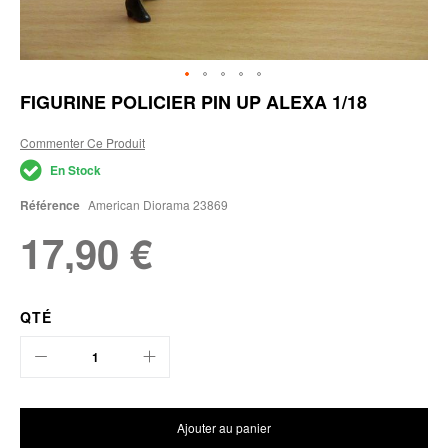
Skip
FIGURINE POLICIER PIN UP ALEXA 1/18
to
the
Commenter Ce Produit
beginning
of
En Stock
the
images
Référence
American Diorama 23869
gallery
17,90 €
QTÉ
Ajouter au panier