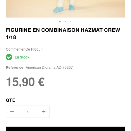
Skip
FIGURINE EN COMBINAISON HAZMAT CREW
to
1/18
the
beginning
of
Commenter Ce Produit
the
En Stock
images
gallery
Référence
American Diorama AD-76267
15,90 €
QTÉ