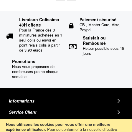
Livraison Colissimo
Paiement sécurisé
48H offerte
CB , Master Card, Visa,
Paypal ...
Pour la France dès 3
miniatures achetées en 1
Satisfait ou
seul colis ou envoi en
Remboursé
point relais colis à partir
Retour possible sous 15
de 3.90 euros
jours
Promotions
Nous vous proposons de
nombreuses promo chaque
semaine
Informations
Service Client
MINIATURE AUTO
Nous utilisons les cookies pour vous offrir une meilleure
expérience utilisateur.
Pour se conformer à la nouvelle directive