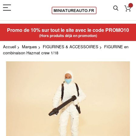
Promo de 10% sur tout le site avec le code
PROMO10
(Hors produits déjà en promotion)
Accueil
Marques
FIGURINES & ACCESSOIRES
FIGURINE en
combinaison Hazmat crew 1/18
Skip
to
the
end
of
the
images
gallery