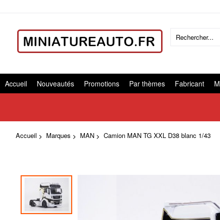
Accueil
Nouveautés
Promotions
Par thèmes
Fabricant
M
Accueil
Marques
MAN
Camion MAN TG XXL D38 blanc 1/43
Skip
to
the
end
of
the