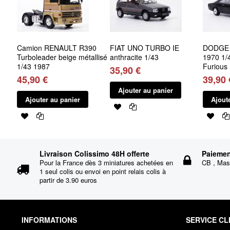
Camion RENAULT R390
FIAT UNO TURBO IE
DODGE 
Turboleader beige métallisé
anthracite 1/43
1970 1/4
1/43 1987
Furious
35,90 €
45,90 €
39,90 
Ajouter au panier
Ajouter au panier
Ajout
Livraison Colissimo 48H offerte
Paiemen
Pour la France dès 3 miniatures achetées en
CB , Mast
1 seul colis ou envoi en point relais colis à
partir de 3.90 euros
INFORMATIONS
SERVICE CL