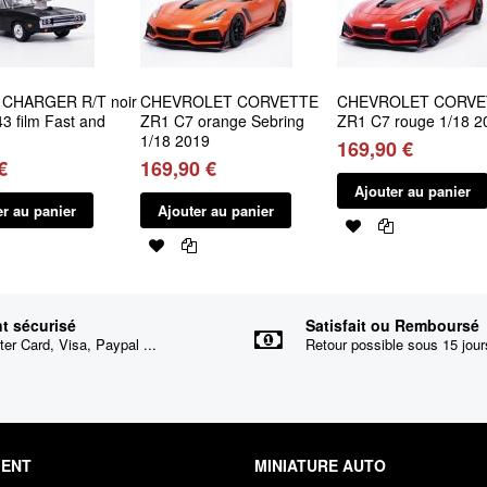
CHARGER R/T noir
CHEVROLET CORVETTE
CHEVROLET CORVE
3 film Fast and
ZR1 C7 orange Sebring
ZR1 C7 rouge 1/18 2
1/18 2019
169,90 €
€
169,90 €
Ajouter au panier
er au panier
Ajouter au panier
t sécurisé
Satisfait ou Remboursé
er Card, Visa, Paypal ...
Retour possible sous 15 jour
IENT
MINIATURE AUTO