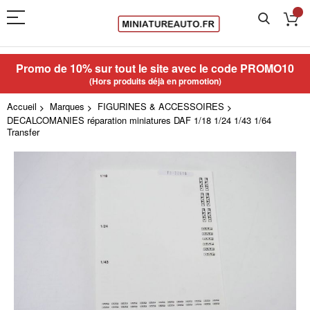
Promo de 10% sur tout le site avec le code
PROMO10
(Hors produits déjà en promotion)
Accueil
Marques
FIGURINES & ACCESSOIRES
DECALCOMANIES réparation miniatures DAF 1/18 1/24 1/43 1/64
Transfer
Skip
to
the
end
of
the
images
gallery