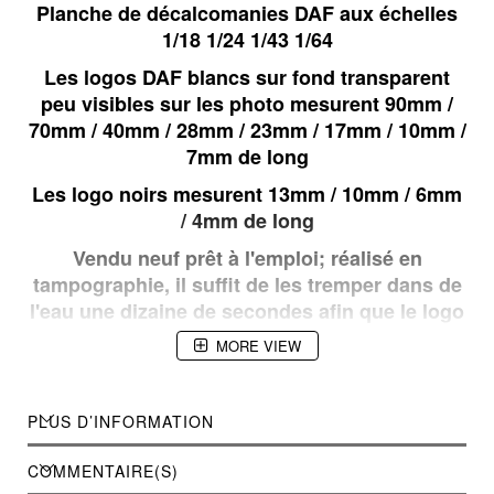
Planche de décalcomanies DAF aux échelles
1/18 1/24 1/43 1/64
Les logos DAF blancs sur fond transparent
peu visibles sur les photo mesurent 90mm /
70mm / 40mm / 28mm / 23mm / 17mm / 10mm /
7mm de long
Les logo noirs mesurent 13mm / 10mm / 6mm
/ 4mm de long
Vendu neuf prêt à l'emploi; réalisé en
tampographie, il suffit de les tremper dans de
l'eau une dizaine de secondes afin que le logo
choisi se détache du support puis de
MORE VIEW
l'apposer sur la miniature jusqu'à séchage
complet
PLUS D’INFORMATION
COMMENTAIRE(S)