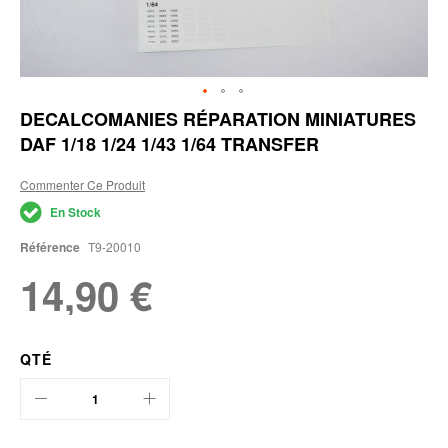
Skip
DECALCOMANIES RÉPARATION MINIATURES
to
DAF 1/18 1/24 1/43 1/64 TRANSFER
the
beginning
of
Commenter Ce Produit
the
En Stock
images
gallery
Référence
T9-20010
14,90 €
QTÉ