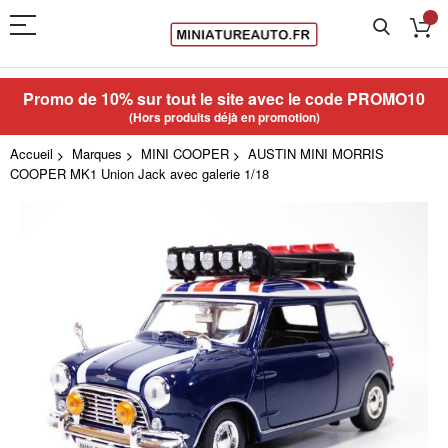
Promo de 10% sur tout le site avec le code
PROMO10
(Hors produits déjà en promotion)
Accueil
Marques
MINI COOPER
AUSTIN MINI MORRIS
COOPER MK1 Union Jack avec galerie 1/18
Skip
to
the
end
of
the
images
gallery