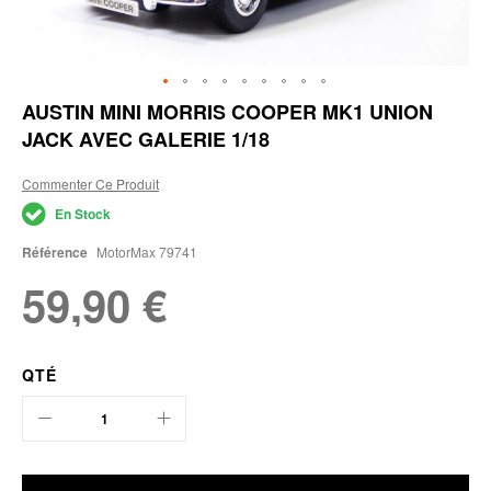
Skip
AUSTIN MINI MORRIS COOPER MK1 UNION
to
JACK AVEC GALERIE 1/18
the
beginning
of
Commenter Ce Produit
the
En Stock
images
gallery
Référence
MotorMax 79741
59,90 €
QTÉ