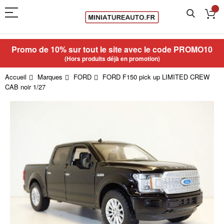
Promo de 10% sur tout le site avec le code
PROMO10
(Hors produits déjà en promotion)
Accueil
Marques
FORD
FORD F150 pick up LIMITED CREW
CAB noir 1/27
Skip
to
the
end
of
the
images
gallery