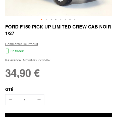
Skip
FORD F150 PICK UP LIMITED CREW CAB NOIR
to
1/27
the
beginning
of
Commenter Ce Produit
the
En Stock
images
gallery
Référence
MotorMax 79364bk
34,90 €
QTÉ