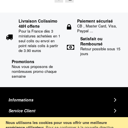
Livraison Colissimo
Paiement sécurisé
48H offerte
CB , Master Card, Visa,
Paypal ...
Pour la France dès 3
miniatures achetées en 1
Satisfait ou
seul colis ou envoi en
Remboursé
point relais colis à partir
Retour possible sous 15
de 3.90 euros
jours
Promotions
Nous vous proposons de
nombreuses promo chaque
semaine
Informations
Service Client
MINIATURE AUTO
Nous utilisons les cookies pour vous offrir une meilleure
expérience utilisateur.
Pour se conformer à la nouvelle directive