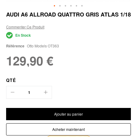
Skip
AUDI A6 ALLROAD QUATTRO GRIS ATLAS 1/18
to
the
Commenter Ce Produit
beginning
of
En Stock
the
images
Référence
Otto Models OT363
gallery
129,90 €
QTÉ
Ajouter au panier
Acheter maintenant