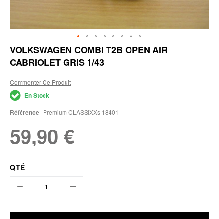
Skip
VOLKSWAGEN COMBI T2B OPEN AIR
to
CABRIOLET GRIS 1/43
the
beginning
of
Commenter Ce Produit
the
En Stock
images
gallery
Référence
Premium CLASSIXXs 18401
59,90 €
QTÉ