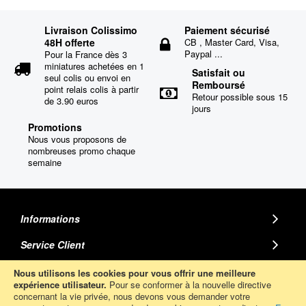
Livraison Colissimo
Paiement sécurisé
48H offerte
CB , Master Card, Visa,
Paypal ...
Pour la France dès 3
miniatures achetées en 1
Satisfait ou
seul colis ou envoi en
Remboursé
point relais colis à partir
Retour possible sous 15
de 3.90 euros
jours
Promotions
Nous vous proposons de
nombreuses promo chaque
semaine
Informations
Service Client
MINIATURE AUTO
Nous utilisons les cookies pour vous offrir une meilleure
expérience utilisateur.
Pour se conformer à la nouvelle directive
concernant la vie privée, nous devons vous demander votre
Abonnez-Vous