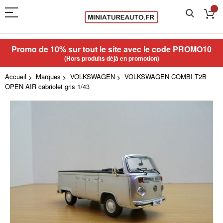
Promo de 10% sur tout le site avec le code
PROMO10
(Hors produits déjà en promotion)
Accueil
Marques
VOLKSWAGEN
VOLKSWAGEN COMBI T2B
OPEN AIR cabriolet gris 1/43
Skip
to
the
end
of
the
images
gallery