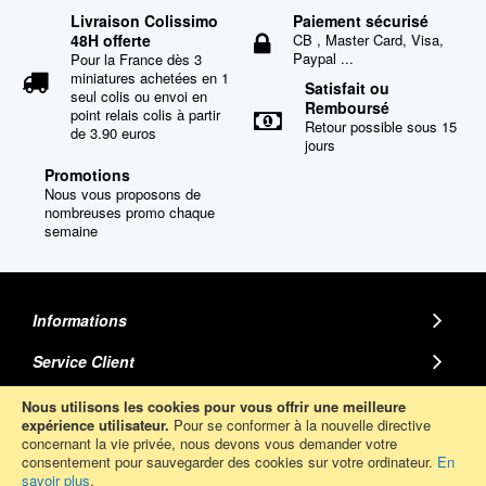
Livraison Colissimo
Paiement sécurisé
48H offerte
CB , Master Card, Visa,
Paypal ...
Pour la France dès 3
miniatures achetées en 1
Satisfait ou
seul colis ou envoi en
Remboursé
point relais colis à partir
Retour possible sous 15
de 3.90 euros
jours
Promotions
Nous vous proposons de
nombreuses promo chaque
semaine
Informations
Service Client
MINIATURE AUTO
Nous utilisons les cookies pour vous offrir une meilleure
expérience utilisateur.
Pour se conformer à la nouvelle directive
concernant la vie privée, nous devons vous demander votre
Abonnez-Vous
consentement pour sauvegarder des cookies sur votre ordinateur.
En
savoir plus
.