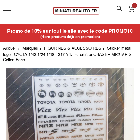
Promo de 10% sur tout le site avec le code
PROMO10
(Hors produits déjà en promotion)
Accueil
Marques
FIGURINES & ACCESSOIRES
Sticker métal
logo TOYOTA 1/43 1/24 1/18 T317 Vitz FJ cruiser CHASER MR2 MR-S
Celica Echo
Skip
to
the
end
of
the
images
gallery