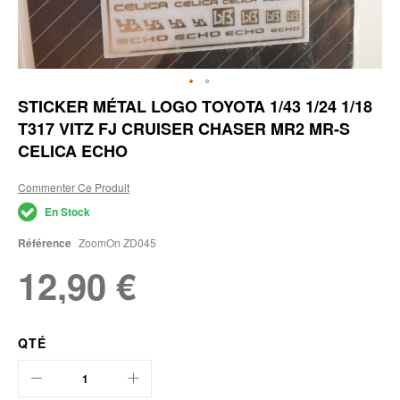
Skip
STICKER MÉTAL LOGO TOYOTA 1/43 1/24 1/18
to
T317 VITZ FJ CRUISER CHASER MR2 MR-S
the
beginning
CELICA ECHO
of
the
Commenter Ce Produit
images
gallery
En Stock
Référence
ZoomOn ZD045
12,90 €
QTÉ