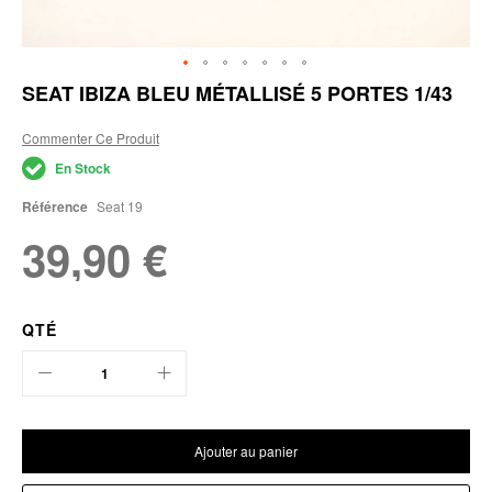
Skip
SEAT IBIZA BLEU MÉTALLISÉ 5 PORTES 1/43
to
the
Commenter Ce Produit
beginning
of
En Stock
the
images
Référence
Seat 19
gallery
39,90 €
QTÉ
Ajouter au panier