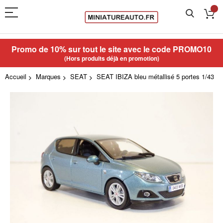
Promo de 10% sur tout le site avec le code
PROMO10
(Hors produits déjà en promotion)
Accueil
Marques
SEAT
SEAT IBIZA bleu métallisé 5 portes 1/43
Skip
to
the
end
of
the
images
gallery