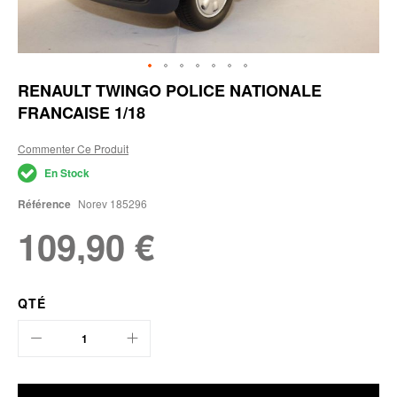
Skip
RENAULT TWINGO POLICE NATIONALE
to
FRANCAISE 1/18
the
beginning
of
Commenter Ce Produit
the
En Stock
images
gallery
Référence
Norev 185296
109,90 €
QTÉ