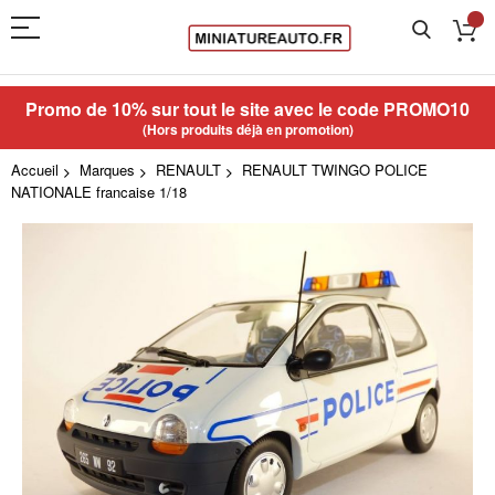
Promo de 10% sur tout le site avec le code
PROMO10
(Hors produits déjà en promotion)
Accueil
Marques
RENAULT
RENAULT TWINGO POLICE
NATIONALE francaise 1/18
Skip
to
the
end
of
the
images
gallery