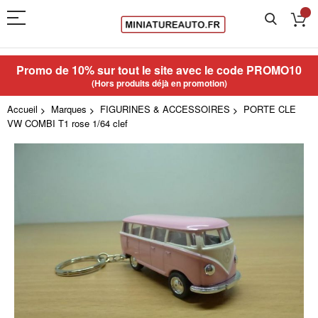
Promo de 10% sur tout le site avec le code
PROMO10
(Hors produits déjà en promotion)
Accueil
Marques
FIGURINES & ACCESSOIRES
PORTE CLE
VW COMBI T1 rose 1/64 clef
Skip
to
the
end
of
the
images
gallery