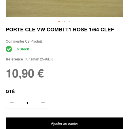
Skip
PORTE CLE VW COMBI T1 ROSE 1/64 CLEF
to
the
Commenter Ce Produit
beginning
of
En Stock
the
images
Référence
Kinsmart 2546DK
gallery
10,90 €
QTÉ
Ajouter au panier