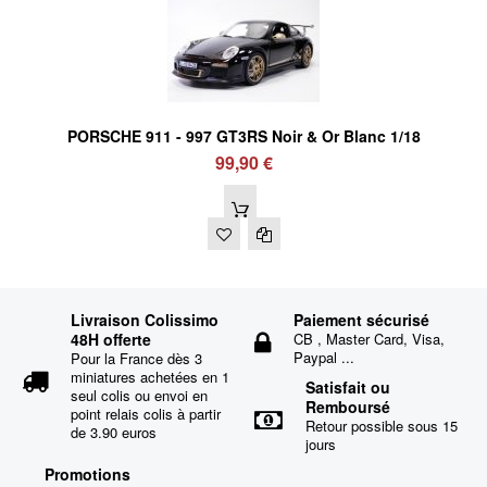
PORSCHE 911 - 997 GT3RS Noir & Or Blanc 1/18
99,90 €
Livraison Colissimo
Paiement sécurisé
48H offerte
CB , Master Card, Visa,
Paypal ...
Pour la France dès 3
miniatures achetées en 1
Satisfait ou
seul colis ou envoi en
Remboursé
point relais colis à partir
Retour possible sous 15
de 3.90 euros
jours
Promotions