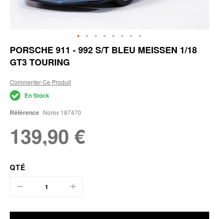
Skip
PORSCHE 911 - 992 S/T BLEU MEISSEN 1/18
to
GT3 TOURING
the
beginning
of
Commenter Ce Produit
the
En Stock
images
gallery
Référence
Norev 187470
139,90 €
QTÉ