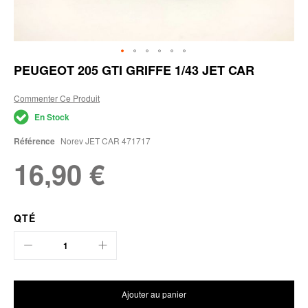
Skip
PEUGEOT 205 GTI GRIFFE 1/43 JET CAR
to
the
Commenter Ce Produit
beginning
of
En Stock
the
images
Référence
Norev JET CAR 471717
gallery
16,90 €
QTÉ
Ajouter au panier