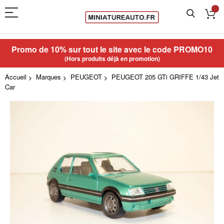
Promo de 10% sur tout le site avec le code
PROMO10
(Hors produits déjà en promotion)
Accueil
Marques
PEUGEOT
PEUGEOT 205 GTi GRIFFE 1/43 Jet
Car
Skip
to
the
end
of
the
images
gallery