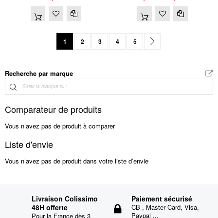
Page
Vous lisez actuellement la page
Page
Page
Page
Page
Page
suivant
1
2
3
4
5
Recherche par marque
Comparateur de produits
Vous n’avez pas de produit à comparer
Liste d'envie
Vous n’avez pas de produit dans votre liste d’envie
Livraison Colissimo
Paiement sécurisé
48H offerte
CB , Master Card, Visa,
Paypal ...
Pour la France dès 3