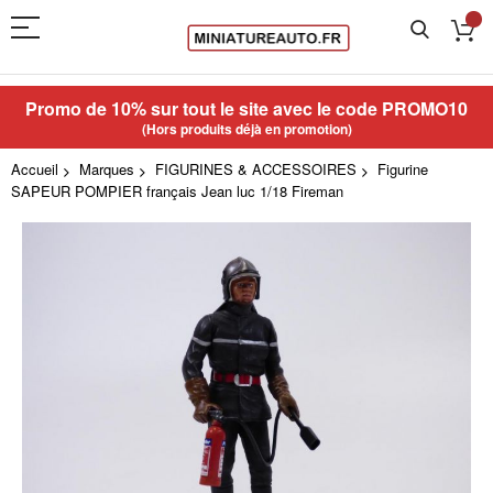
Promo de 10% sur tout le site avec le code
PROMO10
(Hors produits déjà en promotion)
Accueil
Marques
FIGURINES & ACCESSOIRES
Figurine
SAPEUR POMPIER français Jean luc 1/18 Fireman
Skip
to
the
end
of
the
images
gallery