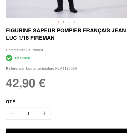
Skip
FIGURINE SAPEUR POMPIER FRANÇAIS JEAN
to
LUC 1/18 FIREMAN
the
beginning
of
Commenter Ce Produit
the
En Stock
images
gallery
Référence
Lemansminiature FLM1180030
42,90 €
QTÉ