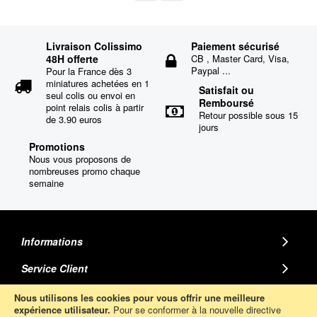
Livraison Colissimo
Paiement sécurisé
48H offerte
CB , Master Card, Visa,
Paypal ...
Pour la France dès 3
miniatures achetées en 1
Satisfait ou
seul colis ou envoi en
Remboursé
point relais colis à partir
Retour possible sous 15
de 3.90 euros
jours
Promotions
Nous vous proposons de
nombreuses promo chaque
semaine
Informations
Service Client
MINIATURE AUTO
Nous utilisons les cookies pour vous offrir une meilleure
expérience utilisateur.
Pour se conformer à la nouvelle directive