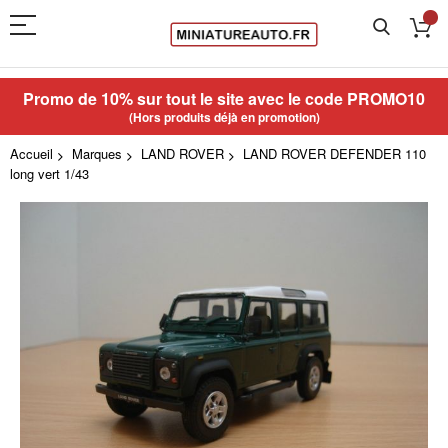
Promo de 10% sur tout le site avec le code
PROMO10
(Hors produits déjà en promotion)
Accueil
Marques
LAND ROVER
LAND ROVER DEFENDER 110
long vert 1/43
Skip
to
the
end
of
the
images
gallery