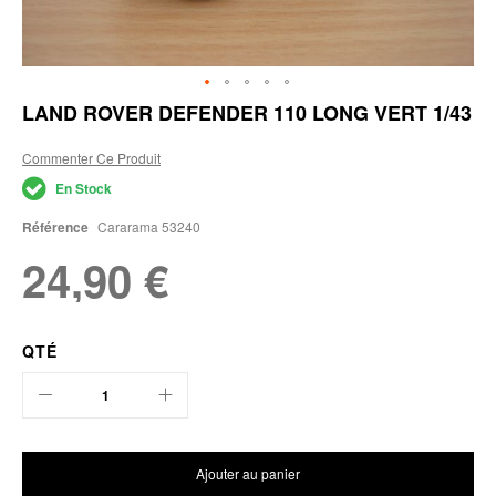
Skip
LAND ROVER DEFENDER 110 LONG VERT 1/43
to
the
Commenter Ce Produit
beginning
of
En Stock
the
images
Référence
Cararama 53240
gallery
24,90 €
QTÉ
Ajouter au panier