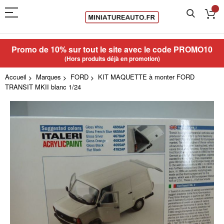
Promo de 10% sur tout le site avec le code
PROMO10
(Hors produits déjà en promotion)
Accueil
Marques
FORD
KIT MAQUETTE à monter FORD
TRANSIT MKII blanc 1/24
Skip
to
the
end
of
the
images
gallery