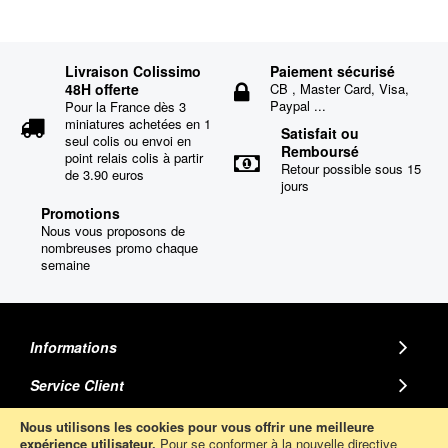
Livraison Colissimo
Paiement sécurisé
48H offerte
CB , Master Card, Visa,
Paypal ...
Pour la France dès 3
miniatures achetées en 1
Satisfait ou
seul colis ou envoi en
Remboursé
point relais colis à partir
Retour possible sous 15
de 3.90 euros
jours
Promotions
Nous vous proposons de
nombreuses promo chaque
semaine
Informations
Service Client
MINIATURE AUTO
Nous utilisons les cookies pour vous offrir une meilleure
expérience utilisateur.
Pour se conformer à la nouvelle directive