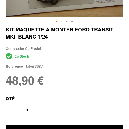
Skip
KIT MAQUETTE À MONTER FORD TRANSIT
to
MKII BLANC 1/24
the
beginning
of
Commenter Ce Produit
the
En Stock
images
gallery
Référence
Italeri 3687
48,90 €
QTÉ