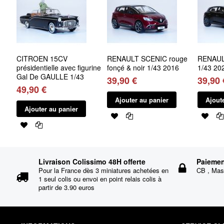
CITROEN 15CV
RENAULT SCENIC rouge
RENAUL
présidentielle avec figurine
fonçé & noir 1/43 2016
1/43 20
Gal De GAULLE 1/43
39,90 €
39,90 
49,90 €
Ajouter au panier
Ajout
Ajouter au panier
Livraison Colissimo 48H offerte
Paiemen
Pour la France dès 3 miniatures achetées en
CB , Mast
1 seul colis ou envoi en point relais colis à
partir de 3.90 euros