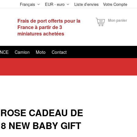
Français
EUR - euro
Liste d’envies
Votre Compte
Frais de port offerts pour la
Mon panier
France à partir de 3
miniatures achetées
ANCE
Camion
Moto
Contact
8 ROSE CADEAU DE
18 NEW BABY GIFT