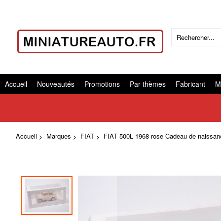
Accueil
Nouveautés
Promotions
Par thèmes
Fabricant
M
Accueil
Marques
FIAT
FIAT 500L 1968 rose Cadeau de naissanc
Skip
to
the
end
of
the