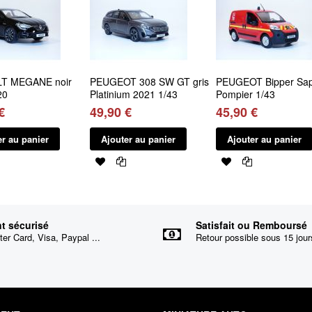
T MEGANE noir
PEUGEOT 308 SW GT gris
PEUGEOT Bipper Sa
20
Platinium 2021 1/43
Pompier 1/43
€
49,90 €
45,90 €
er au panier
Ajouter au panier
Ajouter au panier
t sécurisé
Satisfait ou Remboursé
er Card, Visa, Paypal ...
Retour possible sous 15 jour