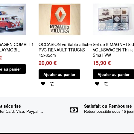
AGEN COMBI T1
OCCASION véritable affiche
Set de 9 MAGNETS de
PLAYMOBIL
PVC RENAULT TRUCKS
VOLKSWAGEN Think t
45x65cm
Small VW
€
20,00 €
15,90 €
er au panier
Ajouter au panier
Ajouter au panier
t sécurisé
Satisfait ou Remboursé
er Card, Visa, Paypal ...
Retour possible sous 15 jour