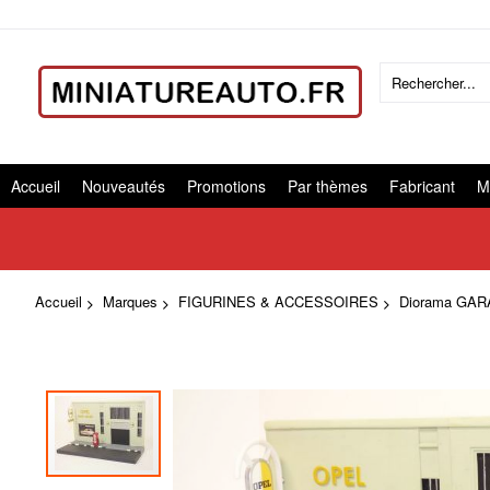
Accueil
Nouveautés
Promotions
Par thèmes
Fabricant
M
Accueil
Marques
FIGURINES & ACCESSOIRES
Diorama GAR
Skip
to
the
end
of
the