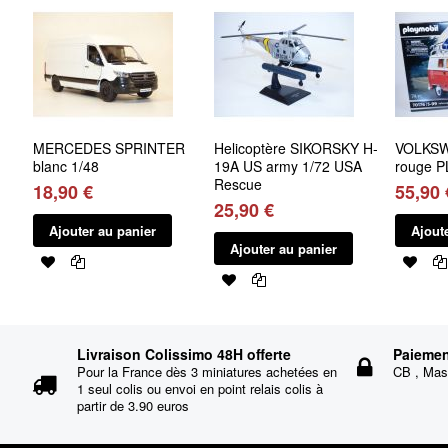
MERCEDES SPRINTER
Helicoptère SIKORSKY H-
VOLKSW
blanc 1/48
19A US army 1/72 USA
rouge 
Rescue
18,90 €
55,90 
25,90 €
Ajouter au panier
Ajout
Ajouter au panier
Livraison Colissimo 48H offerte
Paiemen
Pour la France dès 3 miniatures achetées en
CB , Mast
1 seul colis ou envoi en point relais colis à
partir de 3.90 euros