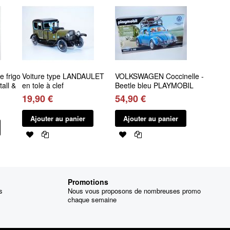
 frigo
Voiture type LANDAULET
VOLKSWAGEN Coccinelle -
all &
en tole à clef
Beetle bleu PLAYMOBIL
19,90 €
54,90 €
Ajouter au panier
Ajouter au panier
Promotions
s
Nous vous proposons de nombreuses promo
chaque semaine